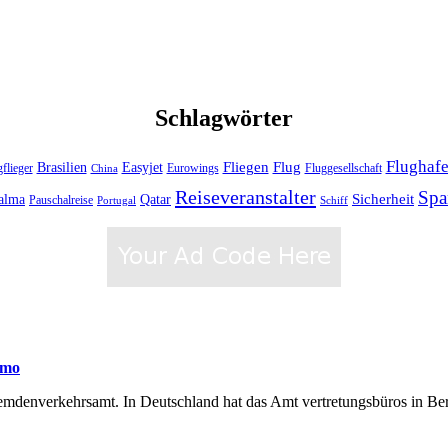
Schlagwörter
Flughaf
Fliegen
Brasilien
Flug
Easyjet
gflieger
Eurowings
Fluggesellschaft
China
Reiseveranstalter
Spa
alma
Sicherheit
Qatar
Pauschalreise
Schiff
Portugal
smo
Fremdenverkehrsamt. In Deutschland hat das Amt vertretungsbüros in Be