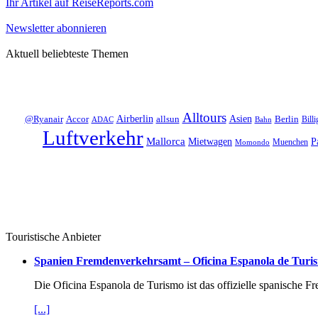
Ihr Artikel auf ReiseReports.com
Newsletter abonnieren
Aktuell beliebteste Themen
Alltours
Asien
Accor
Airberlin
allsun
Berlin
@Ryanair
Billi
ADAC
Bahn
Luftverkehr
Mallorca
Mietwagen
P
Muenchen
Momondo
Touristische Anbieter
Spanien Fremdenverkehrsamt – Oficina Espanola de Turi
Die Oficina Espanola de Turismo ist das offizielle spanische 
[...]