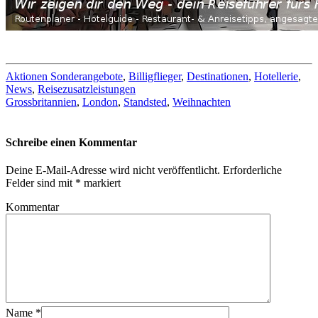
Aktionen Sonderangebote
,
Billigflieger
,
Destinationen
,
Hotellerie
,
News
,
Reisezusatzleistungen
Grossbritannien
,
London
,
Standsted
,
Weihnachten
Schreibe einen Kommentar
Deine E-Mail-Adresse wird nicht veröffentlicht.
Erforderliche
Felder sind mit
*
markiert
Kommentar
Name
*