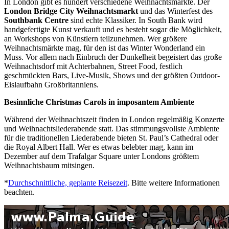
In London gibt es hundert verschiedene Weihnachtsmärkte. Der
London Bridge City Weihnachtsmarkt
und das Winterfest des
Southbank Centre
sind echte Klassiker. In South Bank wird
handgefertigte Kunst verkauft und es besteht sogar die Möglichkeit,
an Workshops von Künstlern teilzunehmen. Wer größere
Weihnachtsmärkte mag, für den ist das Winter Wonderland ein
Muss. Vor allem nach Einbruch der Dunkelheit begeistert das große
Weihnachtsdorf mit Achterbahnen, Street Food, festlich
geschmückten Bars, Live-Musik, Shows und der größten Outdoor-
Eislaufbahn Großbritanniens.
Besinnliche Christmas Carols in imposantem Ambiente
Während der Weihnachtszeit finden in London regelmäßig Konzerte
und Weihnachtsliederabende statt. Das stimmungsvollste Ambiente
für die traditionellen Liederabende bieten St. Paul’s Cathedral oder
die Royal Albert Hall. Wer es etwas belebter mag, kann im
Dezember auf dem Trafalgar Square unter Londons größtem
Weihnachtsbaum mitsingen.
*
Durchschnittliche, geplante Reisezeit
. Bitte weitere Informationen
beachten.