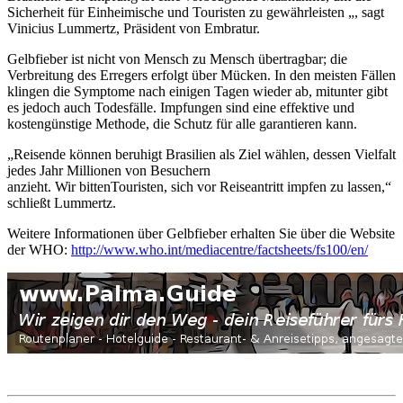
Sicherheit für Einheimische und Touristen zu gewährleisten „, sagt
Vinicius Lummertz, Präsident von Embratur.
Gelbfieber ist nicht von Mensch zu Mensch übertragbar; die
Verbreitung des Erregers erfolgt über Mücken. In den meisten Fällen
klingen die Symptome nach einigen Tagen wieder ab, mitunter gibt
es jedoch auch Todesfälle. Impfungen sind eine effektive und
kostengünstige Methode, die Schutz für alle garantieren kann.
„Reisende können
beruhigt Brasilien als Ziel wählen
, dessen Vielfalt
jedes Jahr Millionen von
Besuchern
anzieht.
Wir
bitten
Touristen,
sich vor Reiseantritt impfen zu lassen,“
schließt Lummertz.
Weitere Informationen über Gelbfieber erhalten Sie über die Website
der WHO:
http://www.who.int/
mediacentre/factsheets/fs100/
en/