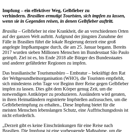
Impfung – ein effektiver Weg, Gelbfieber zu
verhindern.
Brasilien ermutigt Touristen, sich impfen zu lassen,
wenn sie in Gegenden reisen, in denen Gelbfieber auftritt.
Brasilia –
Gelbfieber ist eine Krankheit, die an verschiedenen Orten
auf der ganzen Welt auftritt. Aufgrund der jüngsten Zunahme der
Fälle in Brasilien führt die lokale Regierung derzeit eine groß
angelegte Impfkampagne durch, die am 25. Januar begann. Bereits
2017 wurden sieben Millionen Menschen im Bundesstaat São Paulo
geimpft. Ziel ist es, bis Ende 2018 alle Bürger des Bundesstaates
und anderer gefährdeter Regionen zu impfen.
Das brasilianische Tourismusbüro – Embratur – bekräftigt den Rat
der Weltgesundheitsorganisation (WHO), die Touristen empfiehlt,
sich mindestens zehn Tage vor Beginn ihrer Reise gegen Gelbfieber
impfen zu lassen. Dies gibt dem Körper genug Zeit, um die
notwendigen Antikörper zu produzieren. Ausländern wird geraten,
in ihren Heimatländern registrierte Impfstellen aufzusuchen, um die
Gelbfieberimpfung zu erhalten., Diese Impfung bietet für die
meisten Menschen lebenslangen Schutz, eine Auffrischungsdosis ist
nicht erforderlich.
„Derzeit gibt es keine Einschränkungen für eine Reise nach
Brasilien. Die Impfung ist eine vorbeugende Maßnahme, um die