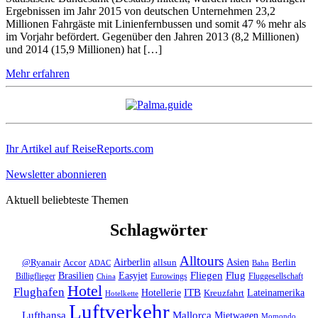
Ergebnissen im Jahr 2015 von deutschen Unternehmen 23,2
Millionen Fahrgäste mit Linienfernbussen und somit 47 % mehr als
im Vorjahr befördert. Gegenüber den Jahren 2013 (8,2 Millionen)
und 2014 (15,9 Millionen) hat […]
Mehr erfahren
Ihr Artikel auf ReiseReports.com
Newsletter abonnieren
Aktuell beliebteste Themen
Schlagwörter
Alltours
Asien
Accor
Airberlin
allsun
Berlin
@Ryanair
ADAC
Bahn
Fliegen
Brasilien
Flug
Easyjet
Billigflieger
Eurowings
Fluggesellschaft
China
Hotel
Flughafen
ITB
Lateinamerika
Hotellerie
Kreuzfahrt
Hotelkette
Luftverkehr
Lufthansa
Mallorca
Mietwagen
Momondo