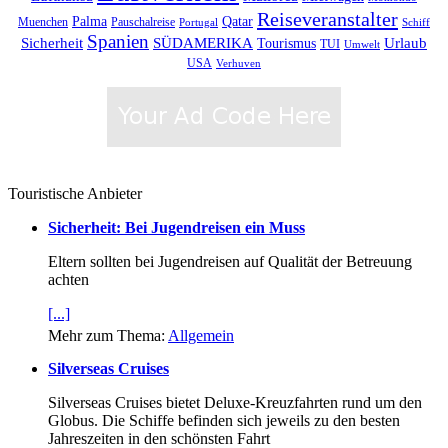
Reiseveranstalter
Palma
Qatar
Muenchen
Pauschalreise
Schiff
Portugal
Spanien
SÜDAMERIKA
Urlaub
Sicherheit
Tourismus
TUI
Umwelt
USA
Verhuven
Touristische Anbieter
Sicherheit: Bei Jugendreisen ein Muss
Eltern sollten bei Jugendreisen auf Qualität der Betreuung
achten
[...]
Mehr zum Thema:
Allgemein
Silverseas Cruises
Silverseas Cruises bietet Deluxe-Kreuzfahrten rund um den
Globus. Die Schiffe befinden sich jeweils zu den besten
Jahreszeiten in den schönsten Fahrt