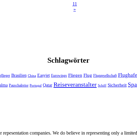
11
»
Schlagwörter
Flughaf
Fliegen
Brasilien
Flug
Easyjet
gflieger
Eurowings
Fluggesellschaft
China
Reiseveranstalter
Spa
alma
Sicherheit
Qatar
Pauschalreise
Schiff
Portugal
repesentation companies. We do believe in representing only a limited