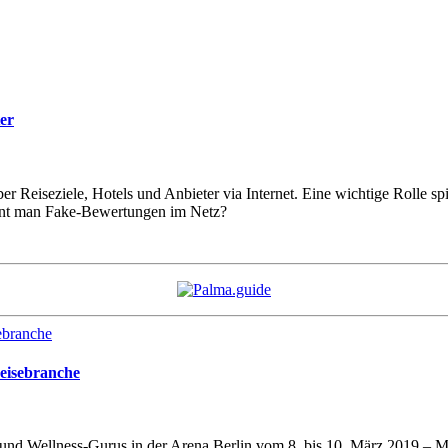
er
r Reiseziele, Hotels und Anbieter via Internet. Eine wichtige Rolle s
kennt man Fake-Bewertungen im Netz?
Reisebranche
d Wellness-Gurus in der Arena Berlin vom 8. bis 10. März 2019 – Motto