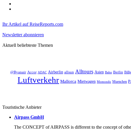
Ihr Artikel auf ReiseReports.com
Newsletter abonnieren
Aktuell beliebteste Themen
Alltours
Asien
Accor
Airberlin
allsun
Berlin
@Ryanair
Billi
ADAC
Bahn
Luftverkehr
Mallorca
Mietwagen
P
Muenchen
Momondo
Touristische Anbieter
Airpass GmbH
The CONCEPT of AIRPASS is different to the concept of other 