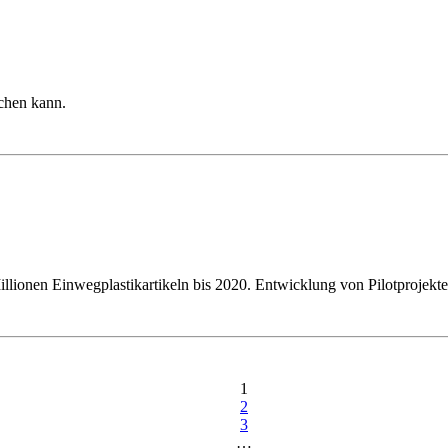
achen kann.
ionen Einwegplastikartikeln bis 2020. Entwicklung von Pilotprojekte
1
2
3
…