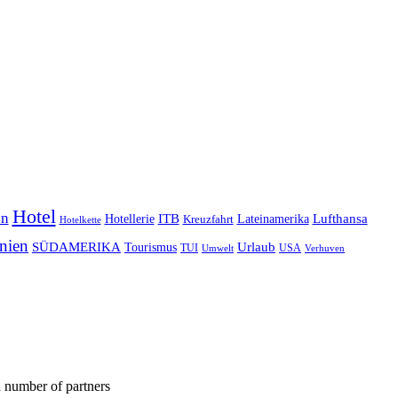
Hotel
en
Lufthansa
ITB
Lateinamerika
Hotellerie
Kreuzfahrt
Hotelkette
nien
SÜDAMERIKA
Urlaub
Tourismus
TUI
USA
Umwelt
Verhuven
 number of partners