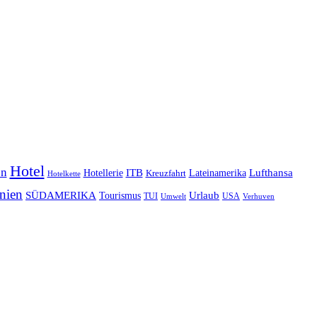
Hotel
en
Lufthansa
ITB
Lateinamerika
Hotellerie
Kreuzfahrt
Hotelkette
nien
SÜDAMERIKA
Urlaub
Tourismus
TUI
USA
Umwelt
Verhuven