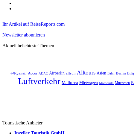
Ihr Artikel auf ReiseReports.com
Newsletter abonnieren
Aktuell beliebteste Themen
Alltours
Asien
Accor
Airberlin
allsun
Berlin
@Ryanair
Billi
ADAC
Bahn
Luftverkehr
Mallorca
Mietwagen
P
Muenchen
Momondo
Touristische Anbieter
Inzeller Touristik GmbH