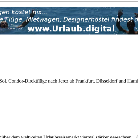
l Sol. Condor-Direktflüge nach Jerez ab Frankfurt, Düsseldorf und Ha
genüber dem weltweiten Urlaubsreisemarkt viermal stärker gewachsen 