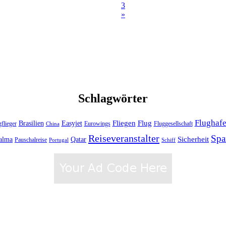
3
»
Schlagwörter
Flughaf
Fliegen
Brasilien
Flug
Easyjet
gflieger
Eurowings
Fluggesellschaft
China
Reiseveranstalter
Spa
alma
Sicherheit
Qatar
Pauschalreise
Schiff
Portugal