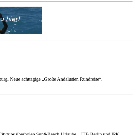
mburg. Neue achttägige „Große Andalusien Rundreise“.
– Citytrips überholen Sun&Beach-Urlaube – ITB Berlin und IPK